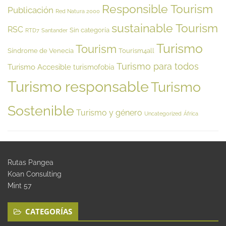
Responsible Tourism
Publicación
Red Natura 2000
sustainable Tourism
RSC
Sin categoría
RTD7
Santander
Turismo
Tourism
Síndrome de Venecia
Tourism4all
Turismo para todos
Turismo Accesible
turismofobia
Turismo responsable
Turismo
Sostenible
Turismo y género
Uncategorized
África
Rutas Pangea
Koan Consulting
Mint 57
CATEGORÍAS