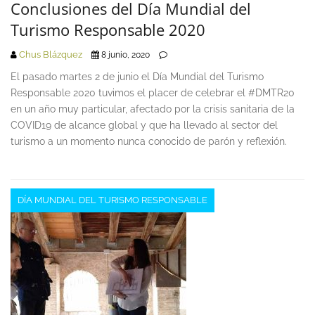
Conclusiones del Día Mundial del
Turismo Responsable 2020
Chus Blázquez
8 junio, 2020
El pasado martes 2 de junio el Día Mundial del Turismo
Responsable 2020 tuvimos el placer de celebrar el #DMTR20
en un año muy particular, afectado por la crisis sanitaria de la
COVID19 de alcance global y que ha llevado al sector del
turismo a un momento nunca conocido de parón y reflexión.
DÍA MUNDIAL DEL TURISMO RESPONSABLE