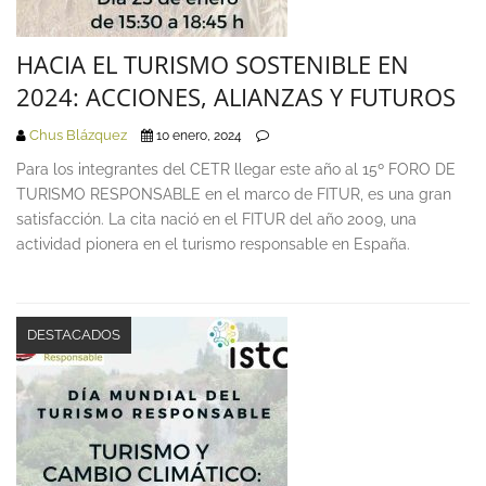
HACIA EL TURISMO SOSTENIBLE EN
2024: ACCIONES, ALIANZAS Y FUTUROS
Chus Blázquez
10 enero, 2024
Para los integrantes del CETR llegar este año al 15º FORO DE
TURISMO RESPONSABLE en el marco de FITUR, es una gran
satisfacción. La cita nació en el FITUR del año 2009, una
actividad pionera en el turismo responsable en España.
DESTACADOS