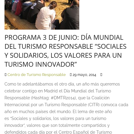
PROGRAMA 3 DE JUNIO: DÍA MUNDIAL
DEL TURISMO RESPONSABLE “SOCIALES
Y SOLIDARIOS, LOS VALORES PARA UN
TURISMO INNOVADOR”
Centro de Turismo Responsable
29 mayo, 2014
Como te adelantábamos el otro día, un año más queremos
celebrar contigo en Madrid el Día Mundial del Turismo
Responsable (Hashtag: #DMTR2014), que la Coalición
Internacional por un Turismo Responsable (CITR) convoca cada
año en muchos países del mundo. El lema de este año
es “Sociales y solidarios, los valores para un turismo
innovador”, valores que son totalmente compartidos y
defendidos cada día por el Centro Español de Turismo