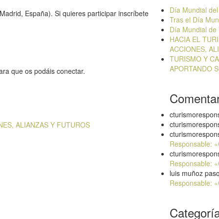
Día Mundial de
adrid, España). Si quieres participar inscríbete
Tras el Día Mu
Día Mundial de
HACIA EL TUR
ACCIONES, AL
TURISMO Y CA
APORTANDO S
para que os podáis conectar.
Comentar
cturismorespon
cturismorespon
NES, ALIANZAS Y FUTUROS
cturismorespon
Responsable: 
cturismorespon
Responsable: 
luis muñoz pas
Responsable: 
Categorí