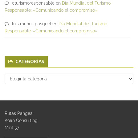
cturismoresponsable
en
Día Mundial del Turismo
Responsable: «Comunicando el compromiso»
luis muñoz pasquel
en
Día Mundial del Turismo
Responsable: «Comunicando el compromiso»
CATEGORÍAS
Categorías
Rutas Pangea
Koan Consulting
Mint 57