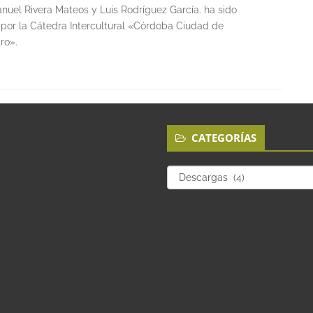
uel Rivera Mateos y Luis Rodríguez García. ha sido
 por la Cátedra Intercultural «Córdoba Ciudad de
ro».
CATEGORÍAS
Categorías