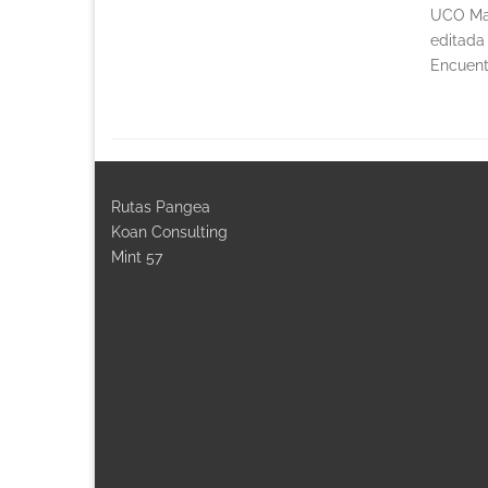
UCO Man
editada
Encuent
Rutas Pangea
Koan Consulting
Mint 57