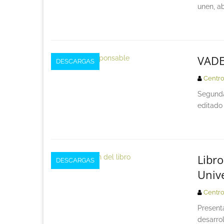
unen, a
VADE
DESCARGAS
Centro
Segunda
editado
Libro
DESCARGAS
Univ
Centro
Presenta
desarrol