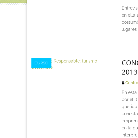
Entrevi
en ella 
costumbr
lugares
CONC
CURSO
2013
Centro
En esta
por el 
querido
conectar
emprend
en la pu
interpre