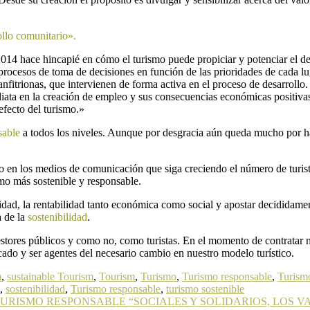
llo comunitario».
14 hace hincapié en cómo el turismo puede propiciar y potenciar el desa
procesos de toma de decisiones en función de las prioridades de cada lu
anfitrionas, que intervienen de forma activa en el proceso de desarrollo.
ediata en la creación de empleo y sus consecuencias económicas positivas
efecto del turismo.»
sable
a todos los niveles. Aunque por desgracia aún queda mucho por h
ndo en los medios de comunicación que siga creciendo el número de turi
smo más sostenible y responsable.
idad, la rentabilidad tanto económica como social y apostar decididame
a de la
sostenibilidad
.
tores públicos y como no, como turistas. En el momento de contratar nu
ercado y ser agentes del necesario cambio en nuestro modelo turístico.
m
,
sustainable Tourism
,
Tourism
,
Turismo
,
Turismo responsable
,
Turism
,
sostenibilidad
,
Turismo responsable
,
turismo sostenible
TURISMO RESPONSABLE “SOCIALES Y SOLIDARIOS, LOS 