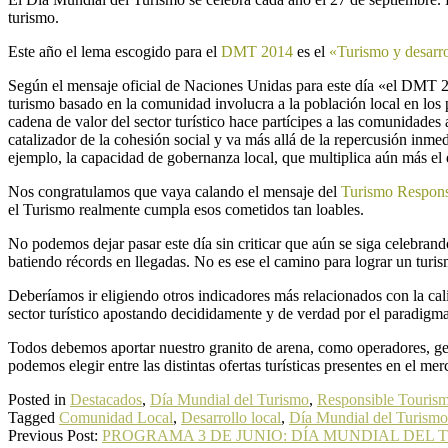
turismo.
Este año el lema escogido para el
DMT 2014
es el
«Turismo y desarro
Según el mensaje oficial de Naciones Unidas para este día «el DMT 20
turismo basado en la comunidad involucra a la población local en los 
cadena de valor del sector turístico hace partícipes a las comunidades 
catalizador de la cohesión social y va más allá de la repercusión inm
ejemplo, la capacidad de gobernanza local, que multiplica aún más el 
Nos congratulamos que vaya calando el mensaje del
Turismo Respon
el Turismo realmente cumpla esos cometidos tan loables.
No podemos dejar pasar este día sin criticar que aún se siga celebra
batiendo récords en llegadas. No es ese el camino para lograr un turi
Deberíamos ir eligiendo otros indicadores más relacionados con la cal
sector turístico apostando decididamente y de verdad por el paradigm
Todos debemos aportar nuestro granito de arena, como operadores, ges
podemos elegir entre las distintas ofertas turísticas presentes en el m
Posted in
Destacados
,
Día Mundial del Turismo
,
Responsible Touris
Tagged
Comunidad Local
,
Desarrollo local
,
Día Mundial del Turismo
Previous Post:
PROGRAMA 3 DE JUNIO: DÍA MUNDIAL DEL 