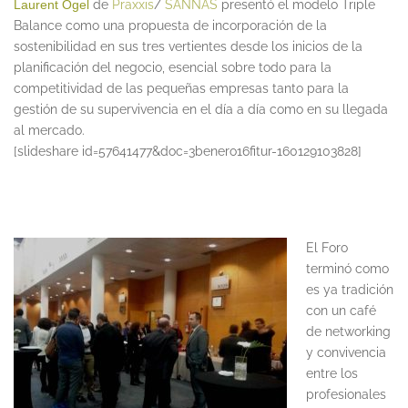
Laurent Ogel
de
Praxxis
/
SANNAS
presentó el modelo Triple
Balance como una propuesta de incorporación de la
sostenibilidad en sus tres vertientes desde los inicios de la
planificación del negocio, esencial sobre todo para la
competitividad de las pequeñas empresas tanto para la
gestión de su supervivencia en el día a día como en su llegada
al mercado.
[slideshare id=57641477&doc=3benero16fitur-160129103828]
El Foro
terminó como
es ya tradición
con un café
de networking
y convivencia
entre los
profesionales