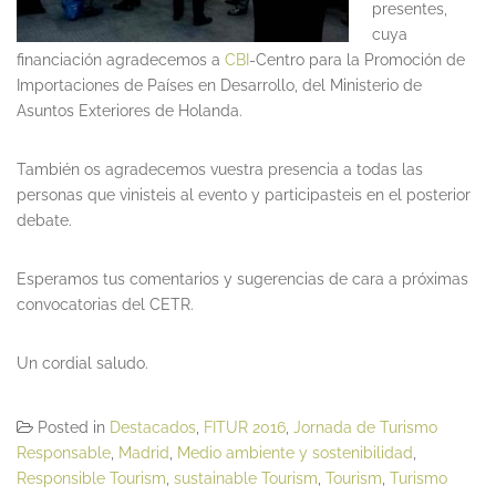
presentes,
cuya
financiación agradecemos a
CBI
-Centro para la Promoción de
Importaciones de Países en Desarrollo, del Ministerio de
Asuntos Exteriores de Holanda.
También os agradecemos vuestra presencia a todas las
personas que vinisteis al evento y participasteis en el posterior
debate.
Esperamos tus comentarios y sugerencias de cara a próximas
convocatorias del CETR.
Un cordial saludo.
Posted in
Destacados
,
FITUR 2016
,
Jornada de Turismo
Responsable
,
Madrid
,
Medio ambiente y sostenibilidad
,
Responsible Tourism
,
sustainable Tourism
,
Tourism
,
Turismo