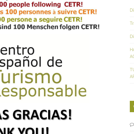
D
Tr
D
H
A
T
A