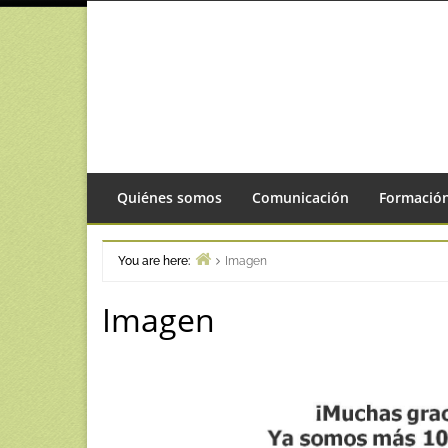
Skip
to
content
Quiénes somos
Comunicación
Formació
You are here:
Imagen
Home
Imagen