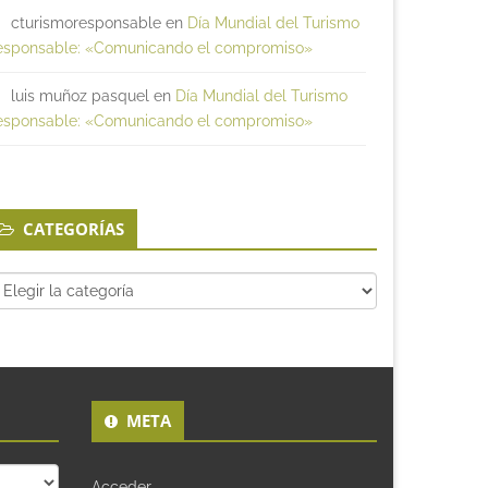
cturismoresponsable
en
Día Mundial del Turismo
esponsable: «Comunicando el compromiso»
luis muñoz pasquel
en
Día Mundial del Turismo
esponsable: «Comunicando el compromiso»
CATEGORÍAS
tegorías
META
Acceder