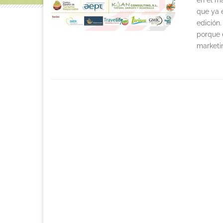
en el m
que ya 
edición
porque 
marketin