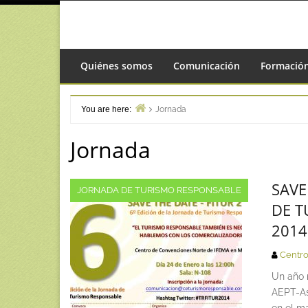
Skip
to
content
Quiénes somos
Comunicación
Formació
You are here:
Jornada
Home
Jornada
SAVE
JORNADA DE TURISMO RESPONSABLE
DE T
2014
Centro
Un año 
AEPT-As