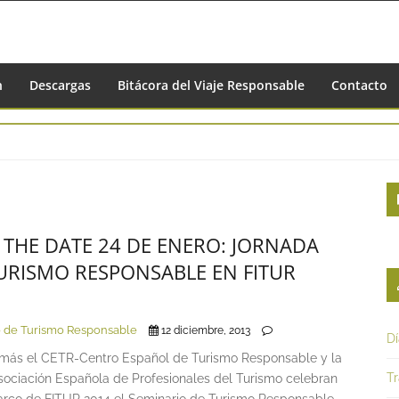
n
Descargas
Bitácora del Viaje Responsable
Contacto
S
S
 THE DATE 24 DE ENERO: JORNADA
URISMO RESPONSABLE EN FITUR
 de Turismo Responsable
12 diciembre, 2013
D
más el CETR-Centro Español de Turismo Responsable y la
Tr
ociación Española de Profesionales del Turismo celebran