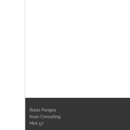
Rutas Pangea
Koan Consulting
Mint 57