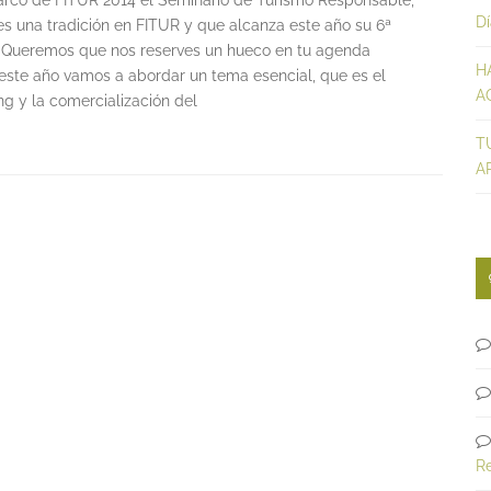
arco de FITUR 2014 el Seminario de Turismo Responsable,
D
es una tradición en FITUR y que alcanza este año su 6ª
. Queremos que nos reserves un hueco en tu agenda
H
este año vamos a abordar un tema esencial, que es el
A
g y la comercialización del
T
A
R