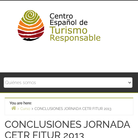
Skip
to
content
You are here:
Curso
CONCLUSIONES JORNADA CETR FITUR 2013
Home
CONCLUSIONES JORNADA
CETR FITUR 2013