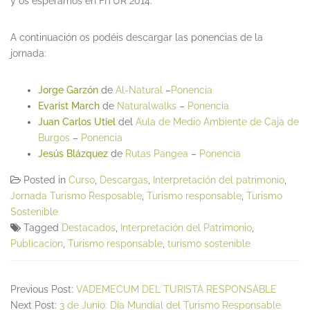
y os esperamos en FITUR 2014.
A continuación os podéis descargar las ponencias de la
jornada:
Jorge Garzón
de
Al-Natural
–
Ponencia
Evarist March
de
Naturalwalks
–
Ponencia
Juan Carlos Utiel
del
Aula de Medio Ambiente de Caja de
Burgos
–
Ponencia
Jesús Blázquez
de
Rutas Pangea
–
Ponencia
Posted in
Curso
,
Descargas
,
Interpretación del patrimonio
,
Jornada Turismo Resposable
,
Turismo responsable
,
Turismo
Sostenible
Tagged
Destacados
,
Interpretación del Patrimonio
,
Publicacion
,
Turismo responsable
,
turismo sostenible
Previous Post:
VADEMECUM DEL TURISTA RESPONSABLE
Next Post:
3 de Junio: Día Mundial del Turismo Responsable