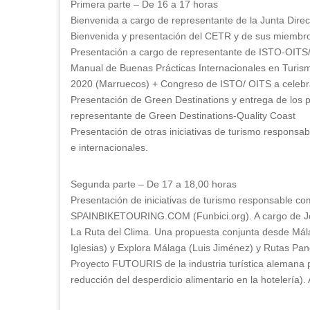
Primera parte – De 16 a 17 horas
Bienvenida a cargo de representante de la Junta Dire
Bienvenida y presentación del CETR y de sus miembr
Presentación a cargo de representante de ISTO-OITS/ O
Manual de Buenas Prácticas Internacionales en Turism
2020 (Marruecos) + Congreso de ISTO/ OITS a celebr
Presentación de Green Destinations y entrega de los 
representante de Green Destinations-Quality Coast
Presentación de otras iniciativas de turismo responsab
e internacionales.
Segunda parte – De 17 a 18,00 horas
Presentación de iniciativas de turismo responsable co
SPAINBIKETOURING.COM (Funbici.org). A cargo de Jos
La Ruta del Clima. Una propuesta conjunta desde Mála
Iglesias) y Explora Málaga (Luis Jiménez) y Rutas Pa
Proyecto FUTOURIS de la industria turística alemana po
reducción del desperdicio alimentario en la hotelería