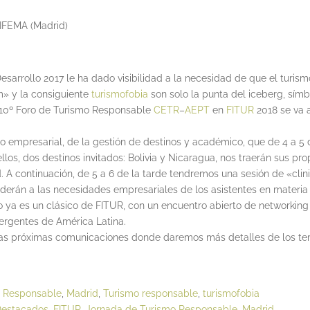
 IFEMA (Madrid)
esarrollo 2017 le ha dado visibilidad a la necesidad de que el turism
m» y la consiguiente
turismofobia
son solo la punta del iceberg, sím
e 10º Foro de Turismo Responsable
CETR
–
AEPT
en
FITUR
2018 se va a
 empresarial, de la gestión de destinos y académico, que de 4 a 5 
llos, dos destinos invitados: Bolivia y Nicaragua, nos traerán sus pr
. A continuación, de 5 a 6 de la tarde tendremos una sesión de «clin
nderán a las necesidades empresariales de los asistentes en materia 
como ya es un clásico de FITUR, con un encuentro abierto de networki
ergentes de América Latina.
las próximas comunicaciones donde daremos más detalles de los tem
o Responsable
,
Madrid
,
Turismo responsable
,
turismofobia
estacados
,
FITUR
,
Jornada de Turismo Responsable
,
Madrid