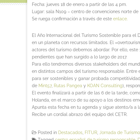
Fecha: jueves 18 de enero a partir de las 4 pm.
Lugar: sala N109 – centro de convenciones norte de
Se ruega confirmación a través de este
enlace.
El Año Internacional del Turismo Sostenible para el D
en un planeta con recursos limitados. El «overtouris
actores del turismo debemos abordar. Por ello, est
pendientes que han surgido a lo largo de 2017.
Para ello tendremos diversos stakeholders del mundo
en distintos campos del turismo responsable. Entre e
para ser sostenibles y ganar probada competitividad
de
Mint57
,
Rutas Pangea
y
KOAN Consulting
), respo
El evento finalizará a partir de las 6 de la tarde, 
Holanda, en el marco de su apoyo a los destinos em
Apunta esta fecha en tu agenda y sigue atento/a a 
Recibe un cordial abrazo del equipo del CETR.
Posted in
Destacados
,
FITUR
,
Jornada de Turism
Tagged
centro español de turismo responsable
,
D