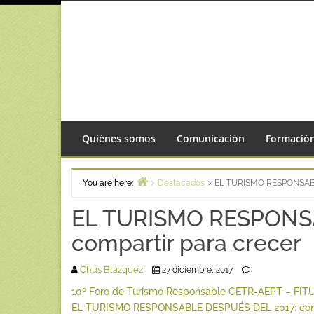
Skip
to
content
Quiénes somos
Comunicación
Formació
You are here:
Destacados
EL TURISMO RESPONSABLE 
Home
EL TURISMO RESPONSAB
compartir para crecer
Chus Blázquez
27 diciembre, 2017
10º Foro de Turismo Responsable CETR-AEPT – FIT
EL TURISMO RESPONSABLE DESPUÉS DEL 2017: conoce