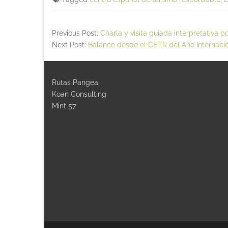
Previous Post:
Charla y visita guiada interpretativa 
Next Post:
Balance desde el CETR del Año Internacio
Rutas Pangea
Koan Consulting
Mint 57