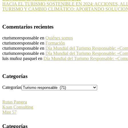
HACIA EL TURISMO SOSTENIBLE EN 2024: ACCIONES, A
TURISMO Y CAMBIO CLIMÁTICO: APORTANDO SOLUCIO
Comentarios recientes
cturismoresponsable
en
Quiénes somos
cturismoresponsable
en
Formación
cturismoresponsable
en
Día Mundial del Turismo Responsable: «Co
cturismoresponsable
en
Día Mundial del Turismo Responsable: «Co
luis muñoz pasquel
en
Día Mundial del Turismo Responsable: «Com
Categorías
Categorías
Rutas Pangea
Koan Consulting
Mint 57
Categorías