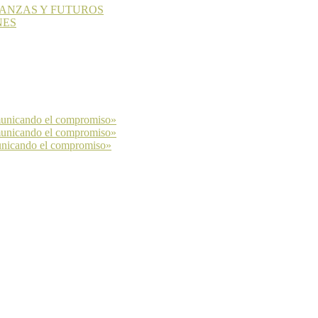
LIANZAS Y FUTUROS
NES
municando el compromiso»
municando el compromiso»
unicando el compromiso»