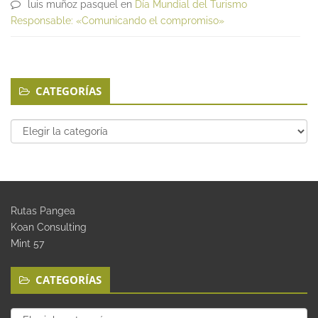
luis muñoz pasquel
en
Día Mundial del Turismo
Responsable: «Comunicando el compromiso»
CATEGORÍAS
Categorías
Rutas Pangea
Koan Consulting
Mint 57
CATEGORÍAS
Categorías