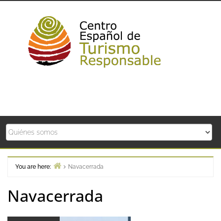
Skip
to
content
You are here:
Navacerrada
Home
Navacerrada