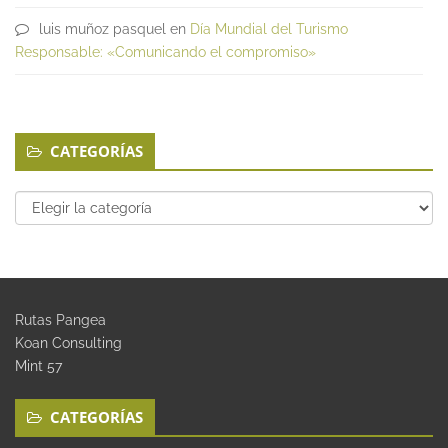
luis muñoz pasquel
en
Día Mundial del Turismo
Responsable: «Comunicando el compromiso»
CATEGORÍAS
Categorías
Rutas Pangea
Koan Consulting
Mint 57
CATEGORÍAS