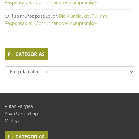
Responsable: «Comunicando el compromiso»
luis muñoz pasquel
en
Día Mundial del Turismo
Responsable: «Comunicando el compromiso»
CATEGORÍAS
Categorías
Rutas Pangea
Koan Consulting
Mint 57
CATEGORÍAS