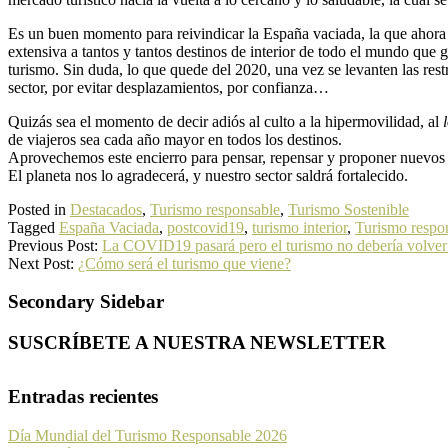
Es un buen momento para reivindicar la España vaciada, la que ahora 
extensiva a tantos y tantos destinos de interior de todo el mundo que g
turismo. Sin duda, lo que quede del 2020, una vez se levanten las rest
sector, por evitar desplazamientos, por confianza…
Quizás sea el momento de decir adiós al culto a la hipermovilidad, al
de viajeros sea cada año mayor en todos los destinos.
Aprovechemos este encierro para pensar, repensar y proponer nuevos 
El planeta nos lo agradecerá, y nuestro sector saldrá fortalecido.
Posted in
Destacados
,
Turismo responsable
,
Turismo Sostenible
Tagged
España Vaciada
,
postcovid19
,
turismo interior
,
Turismo respo
Previous Post:
La COVID19 pasará pero el turismo no debería volver 
Next Post:
¿Cómo será el turismo que viene?
Secondary Sidebar
SUSCRÍBETE A NUESTRA NEWSLETTER
Entradas recientes
Día Mundial del Turismo Responsable 2026