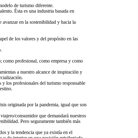
modelo de turismo diferente.
talento. Ésta es una industria basada en
avanzar en la sostenibilidad y hacia la
el de los valores y del propósito en las
.
ro; como profesional, como empresa y como
amientas a nuestro alcance de inspiración y
cialización.
y los profesionales del turismo responsable
estino.
risis originada por la pandemia, igual que son
l viajero/consumidor que demandará nuestros
tenibilidad. Pero seguramente también más
dos y la tendencia que ya existía en el
es y de interior en una posición privilegiada.