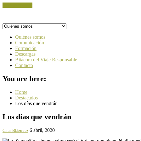
Skip to content
Quiénes somos
Comunicación
Formación
Descargas
Bitácora del Viaje Responsable
Contacto
You are here:
Home
Destacados
Los días que vendrán
Los días que vendrán
6 abril, 2020
Chus Blázquez
No sabemos cómo será el turismo que viene. Nadie pued