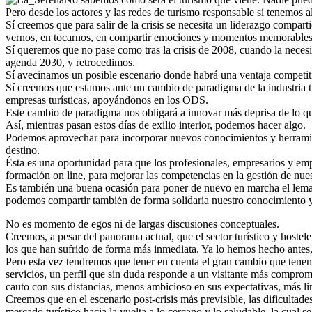
Pero desde los actores y las redes de turismo responsable sí tenemos 
Sí creemos que para salir de la crisis se necesita un liderazgo compart
vernos, en tocarnos, en compartir emociones y momentos memorables
Sí queremos que no pase como tras la crisis de 2008, cuando la necesi
agenda 2030, y retrocedimos.
Sí avecinamos un posible escenario donde habrá una ventaja competitiv
Sí creemos que estamos ante un cambio de paradigma de la industria tu
empresas turísticas, apoyándonos en los ODS.
Este cambio de paradigma nos obligará a innovar más deprisa de lo qu
Así, mientras pasan estos días de exilio interior, podemos hacer algo.
Podemos aprovechar para incorporar nuevos conocimientos y herramie
destino.
Ésta es una oportunidad para que los profesionales, empresarios y emp
formación on line, para mejorar las competencias en la gestión de nu
Es también una buena ocasión para poner de nuevo en marcha el lema 
podemos compartir también de forma solidaria nuestro conocimiento y p
No es momento de egos ni de largas discusiones conceptuales.
Creemos, a pesar del panorama actual, que el sector turístico y hostele
los que han sufrido de forma más inmediata. Ya lo hemos hecho antes,
Pero esta vez tendremos que tener en cuenta el gran cambio que tene
servicios, un perfil que sin duda responde a un visitante más compro
cauto con sus distancias, menos ambicioso en sus expectativas, más li
Creemos que en el escenario post-crisis más previsible, las dificultades
mercado turístico hacia la vuelta a lo cercano y lo saludable, la cual s