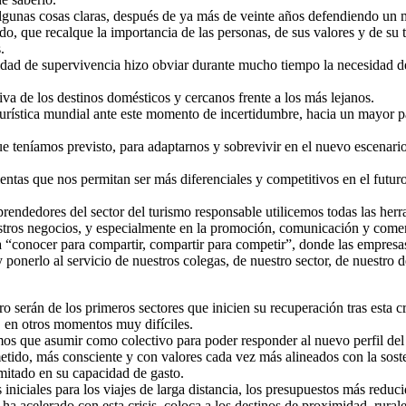
algunas cosas claras, después de ya más de veinte años defendiendo un 
ido, que recalque la importancia de las personas, de sus valores y de su 
.
dad de supervivencia hizo obviar durante mucho tiempo la necesidad de 
a de los destinos domésticos y cercanos frente a los más lejanos.
rística mundial ante este momento de incertidumbre, hacia un mayor pap
e teníamos previsto, para adaptarnos y sobrevivir en el nuevo escenario
ntas que nos permitan ser más diferenciales y competitivos en el futu
rendedores del sector del turismo responsable utilicemos todas las herr
estros negocios, y especialmente en la promoción, comunicación y comer
“conocer para compartir, compartir para competir”, donde las empresas 
onerlo al servicio de nuestros colegas, de nuestro sector, de nuestro d
ro serán de los primeros sectores que inicien su recuperación tras esta c
 en otros momentos muy difíciles.
mos que asumir como colectivo para poder responder al nuevo perfil de
metido, más consciente y con valores cada vez más alineados con la sos
mitado en su capacidad de gasto.
 iniciales para los viajes de larga distancia, los presupuestos más reduci
e ha acelerado con esta crisis, coloca a los destinos de proximidad, rural