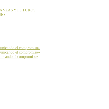
LIANZAS Y FUTUROS
NES
municando el compromiso»
municando el compromiso»
unicando el compromiso»